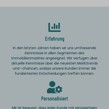
__mp_opt_in_out_*
colorMode
lang
wdk_last_search
static.xx.fbcdn.net
Erfahrung
www.gstatic.com
In den letzten Jahren haben wir uns umfassende
Kenntnisse in allen Segmenten des
Immobilienmarktes angeeignet. Wir verfügen über
aktuelle Kenntnisse über die neuesten Markttrends
und -chancen, sodass unsere Kunden immer die
fundiertesten Entscheidungen treffen können.
Personalisiert
Mir ist bewusst, dass jeder Kunde mit einzigartigen