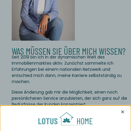
WAS MÜSSEN SIE ÜBER MICH WISSEN?
Seit 2019 bin ich in der dynamischen Welt des
Immobilienmarktes aktiv. Zunächst sammelte ich
Erfahrungen bei einem nationalen Netzwerk und
entschied mich dann, meine Karriere selbstständig zu
machen.
Diese Änderung gab mir die Möglichkeit, einen noch
persönlicheren Service anzubieten, der sich ganz auf die
Bedürfnisse der Kunden konzentriert.
×
Ebből a koncepcióból született a Lotus Home
ingatlaniroda, ahol a szolgáltatásokat magasabb szintre
emelve, komplex megoldásokat nyújtunk ügyfeleinknek.