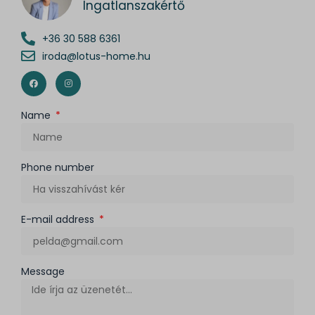
Ingatlanszakértő
+36 30 588 6361
iroda@lotus-home.hu
Name
Phone number
E-mail address
Message