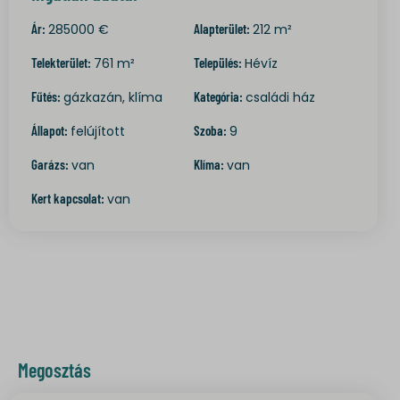
Show details
maps.google.com
Ár:
285000
€
Alapterület:
212
m²
__mp_opt_in_out_*
Telekterület:
761
m²
Település:
Hévíz
colorMode
Fűtés:
gázkazán, klíma
Kategória:
családi ház
lang
Állapot:
felújított
Szoba:
9
wdk_last_search
Garázs:
van
Klíma:
van
static.xx.fbcdn.net
www.gstatic.com
Kert kapcsolat:
van
Megosztás