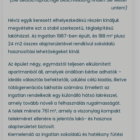
(Die deutschsprachige Beschreibung finden Sie weiter
unten!)
Hévíz egyik keresett elhelyezkedésű részén kínáljuk
megvételre ezt a stabil szerkezetű, téglaépítésű
lakóházat. Az ingatlan 1987-ben épült, és 188 m² plusz
24 m2 összes alapterületével rendkívül sokoldalú
hasznosítási lehetőségeket kínál.
Az épület négy, egymástól teljesen elkülönített
apartmanból áll, amelyek önállóan bérbe adhatók –
ideális választás befektetők, üdülési célú kiadás, illetve
többgenerációs lakhatás számára. Emellett az
ingatlan rendelkezik egy különálló hátsó lakrésszel,
amely tovább növeli a felhasználás rugalmasságát.
A telek mérete 761 m², amely a viszonylag kompakt
telekméret ellenére is jelentős lakó- és hasznos
alapterületet biztosít.
Kiemelendő az ingatlan sokoldalú és hatékony fűtési