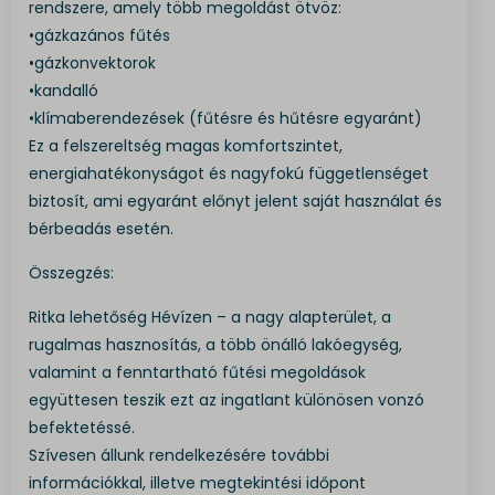
rendszere, amely több megoldást ötvöz:
•gázkazános fűtés
•gázkonvektorok
•kandalló
•klímaberendezések (fűtésre és hűtésre egyaránt)
Ez a felszereltség magas komfortszintet,
energiahatékonyságot és nagyfokú függetlenséget
biztosít, ami egyaránt előnyt jelent saját használat és
bérbeadás esetén.
Összegzés:
Ritka lehetőség Hévízen – a nagy alapterület, a
rugalmas hasznosítás, a több önálló lakóegység,
valamint a fenntartható fűtési megoldások
együttesen teszik ezt az ingatlant különösen vonzó
befektetéssé.
Szívesen állunk rendelkezésére további
információkkal, illetve megtekintési időpont