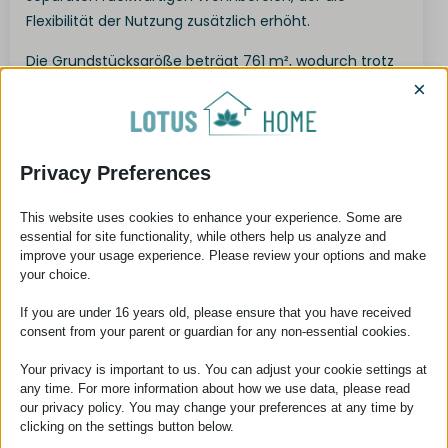
Flexibilität der Nutzung zusätzlich erhöht.
Die Grundstücksgröße beträgt 761 m², wodurch trotz
der vergleichsweise kompakten Bebauung eine
×
beträchtliche Wohn- und Nutzfläche zur Verfügung
steht.
Privacy Preferences
Hervorzuheben ist das vielseitige und effiziente
Heizsystem, das mehrere Lösungen miteinander
This website uses cookies to enhance your experience. Some are
kombiniert:
essential for site functionality, while others help us analyze and
improve your usage experience. Please review your options and make
Gasheizung (Gaskessel)
your choice.
Gaskonvektoren
If you are under 16 years old, please ensure that you have received
consent from your parent or guardian for any non-essential cookies.
Kamin
Your privacy is important to us. You can adjust your cookie settings at
Klimageräte (zum Heizen und Kühlen)
any time. For more information about how we use data, please read
our privacy policy. You may change your preferences at any time by
Diese Ausstattung gewährleistet einen hohen
clicking on the settings button below.