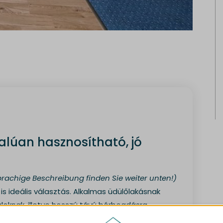
lúan hasznosítható, jó
rachige Beschreibung finden Sie weiter unten!)
is ideális választás. Alkalmas üdülőlakásnak
loknak, illetve hosszú távú bérbeadásra.