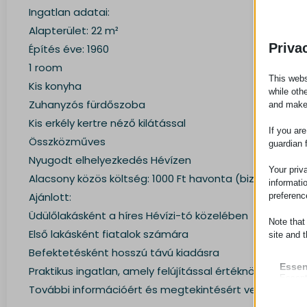
Ingatlan adatai:
Alapterület: 22 m²
Priva
Építés éve: 1960
1 room
This webs
Kis konyha
while oth
Zuhanyzós fürdőszoba
and make
Kis erkély kertre néző kilátással
If you ar
Összközműves
guardian 
Nyugodt elhelyezkedés Hévízen
Your priv
Alacsony közös költség: 1000 Ft havonta (biztosítás, víz
informati
Ajánlott:
preferenc
Üdülőlakásként a híres Hévízi-tó közelében
Note that
Első lakásként fiatalok számára
site and t
Befektetésként hosszú távú kiadásra
Essen
Praktikus ingatlan, amely felújítással értéknövelhető.
Essent
További információért és megtekintésért vegye fel ve
functi
accord