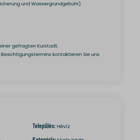
rsicherung und Wassergrundgebühr)
atic.com
 einer gefragten Kurstadt.
 Besichtigungstermins kontaktieren Sie uns
Település:
Hévíz
Kategória: