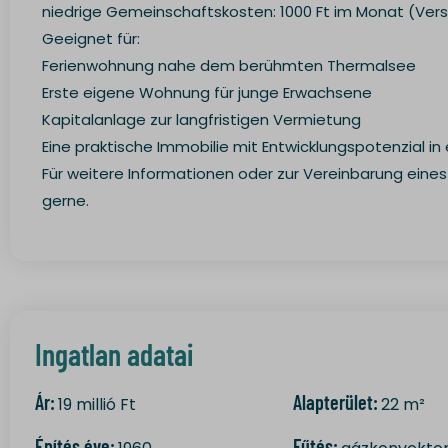
niedrige Gemeinschaftskosten: 1000 Ft im Monat (Ve
www.gst
Geeignet für:
Ferienwohnung nahe dem berühmten Thermalsee
Erste eigene Wohnung für junge Erwachsene
Kapitalanlage zur langfristigen Vermietung
Eine praktische Immobilie mit Entwicklungspotenzial in
Für weitere Informationen oder zur Vereinbarung eines
gerne.
Ingatlan adatai
Ár:
Alapterület:
19
millió Ft
22
m²
Építés éve:
Fűtés: