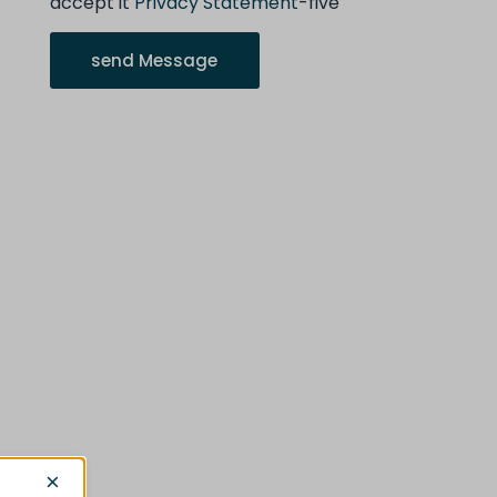
accept it
Privacy Statement
-five
send Message
×