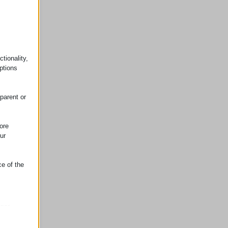
tionality,
ptions
parent or
ore
ur
ce of the
oper
on