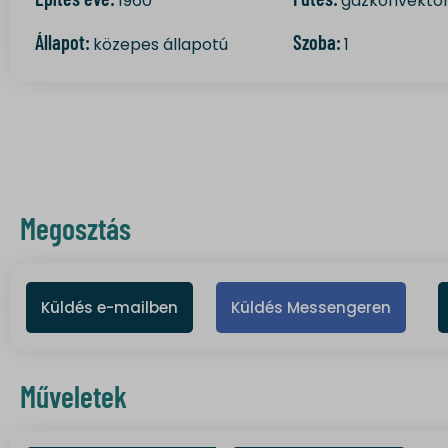
1960
gázkonvekto
Állapot:
Szoba:
közepes állapotú
1
Megosztás
Küldés e-mailben
Küldés Messengeren
Műveletek