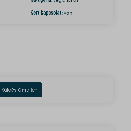
r
tégla lakás
Kert kapcsolat:
van
Küldés Gmailen