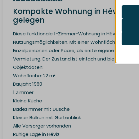
--------------------
Kompakte Wohnung in Hévíz – Viel
Analy
gelegen
Statist
mhcook
interac
timezo
Diese funktionale 1-Zimmer-Wohnung in Hévíz bietet e
wordpre
Medi
Nutzungsmöglichkeiten. Mit einer Wohnfläche von 22 m² 
These 
_ga
wordpre
Einzelpersonen oder Paare, als erste eigene Wohnung
embedd
_ga_*
wp-sett
Vermietung. Der Zustand ist einfach und bietet Potenzi
mp_*_m
wp-sett
Other
Objektdaten:
This ca
fonts.g
region1
Wohnfläche: 22 m²
lotus-h
specifi
fonts.g
www.go
Baujahr: 1960
www.lo
maps.g
1 Zimmer
__mp_op
Kleine Küche
colorM
Badezimmer mit Dusche
Kleiner Balkon mit Gartenblick
lang
Alle Versorger vorhanden
wdk_las
Ruhige Lage in Hévíz
static.x