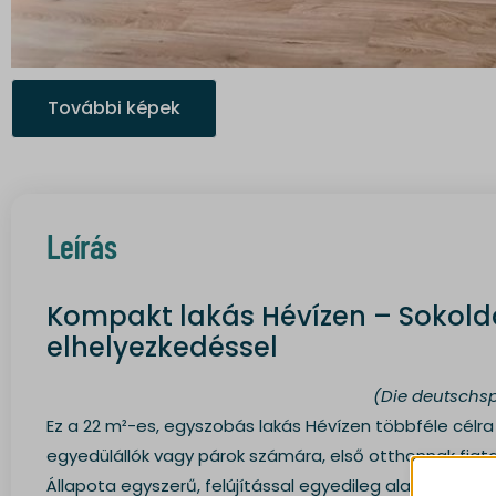
További képek
Leírás
Kompakt lakás Hévízen – Sokolda
elhelyezkedéssel
(Die deutschsp
Ez a 22 m²-es, egyszobás lakás Hévízen többféle célra 
egyedülállók vagy párok számára, első otthonnak fiata
Állapota egyszerű, felújítással egyedileg alakítható.