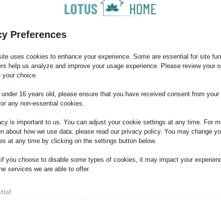
cy Preferences
ite uses cookies to enhance your experience. Some are essential for site func
ers help us analyze and improve your usage experience. Please review your o
 your choice.
e under 16 years old, please ensure that you have received consent from your 
for any non-essential cookies.
acy is important to us. You can adjust your cookie settings at any time. For m
 alapdíj)
on about how we use data, please read our privacy policy. You may change yo
es at any time by clicking on the settings button below.
 if you choose to disable some types of cookies, it may impact your experien
he services we are able to offer.
tial
ial cookies and services enable basic functions and are necessary for the pr
lünk a kapcsolatot.
oning of the website. These cookies and services do not require user permissi
ing to GDPR.