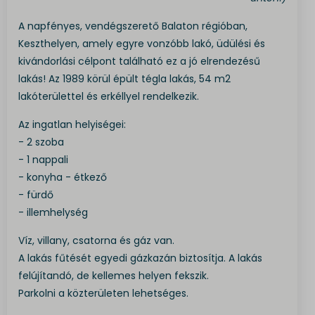
A napfényes, vendégszerető Balaton régióban,
Keszthelyen, amely egyre vonzóbb lakó, üdülési és
kivándorlási célpont található ez a jó elrendezésű
lakás! Az 1989 körül épült tégla lakás, 54 m2
lakóterülettel és erkéllyel rendelkezik.
Az ingatlan helyiségei:
- 2 szoba
- 1 nappali
- konyha - étkező
- fürdő
- illemhelység
Víz, villany, csatorna és gáz van.
A lakás fűtését egyedi gázkazán biztosítja. A lakás
felújítandó, de kellemes helyen fekszik.
Parkolni a közterületen lehetséges.