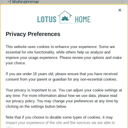
-1 Wohnzimmer
-Küche mit Essbereich
×
- Badezimmer und WC
Eine Gastherme sorgt für die Beheizung der Wohnung.
Privacy Preferences
Die Wohnung ist renovierungsbedürftig, aber sie
befindet sich an einem angenehmen Ort von
This website uses cookies to enhance your experience. Some are
Keszthely.
essential for site functionality, while others help us analyze and
improve your usage experience. Please review your options and make
Parken ist auf dem öffentlichen Parkplätzen möglich.
your choice.
Für weitere Informationen oder Fragen stehen wir
If you are under 16 years old, please ensure that you have received
gern zur Verfügung!
consent from your parent or guardian for any non-essential cookies.
Your privacy is important to us. You can adjust your cookie settings at
any time. For more information about how we use data, please read
our privacy policy. You may change your preferences at any time by
clicking on the settings button below.
Ingatlan adatai
Note that if you choose to disable some types of cookies, it may
impact your experience of the site and the services we are able to