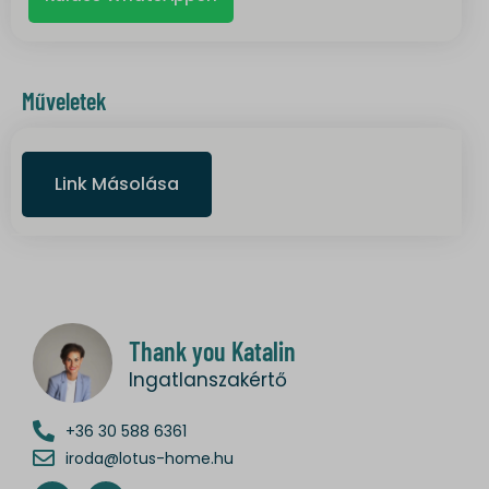
__mp_opt_in_out_*
colorMode
lang
Műveletek
wdk_last_search
static.xx.fbcdn.net
www.gstatic.com
Link Másolása
Thank you Katalin
Ingatlanszakértő
+36 30 588 6361
iroda@lotus-home.hu