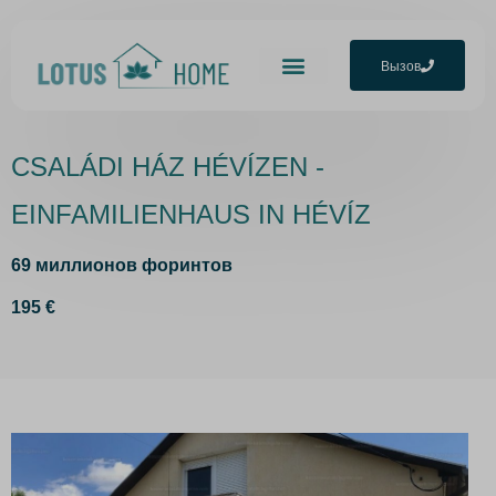
Вызов
Домашняя страница
CSALÁDI HÁZ HÉVÍZEN -
EINFAMILIENHAUS IN HÉVÍZ
69
миллионов форинтов
195
€