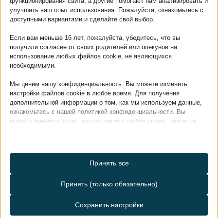
функционирования сайта, а другие помогают нам анализировать и
Цена:
Цена:
69
миллионов
195
€
улучшать ваш опыт использования. Пожалуйста, ознакомьтесь с
форинтов
доступными вариантами и сделайте свой выбор.
Площадь пола:
Площадь участка:
90
м²
560
м²
Если вам меньше 16 лет, пожалуйста, убедитесь, что вы
получили согласие от своих родителей или опекунов на
Урегулирование:
Категория:
Хевиз
семейный дом
использование любых файлов cookie, не являющихся
необходимыми.
Статус:
Комната:
jó állapotú
3
Мы ценим вашу конфиденциальность. Вы можете изменить
Гараж:
есть
настройки файлов cookie в любое время. Для получения
дополнительной информации о том, как мы используем данные,
ознакомьтесь с нашей политикой конфиденциальности. Вы
можете изменить свои предпочтения в любое время, нажав на
кнопку настроек ниже.
Обратите внимание, что отключение некоторых типов файлов
cookie может повлиять на удобство использования сайта и
Принять все
предоставляемые нами услуги.
Делиться
Принять (только обязательно)
Существенный
Основные файлы cookie и сервисы обеспечивают базовые
Сохранить настройки
функции и необходимы для корректной работы веб-сайта. В
соответствии с GDPR, для использования этих файлов cookie