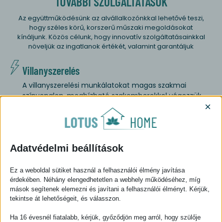
TOVÁBBI SZOLGÁLTATÁSOK
Az együttműködésünk az alvállalkozónkkal lehetővé teszi,
hogy széles körű, korszerű műszaki megoldásokat
kínáljunk. Közös célunk, hogy innovatív szolgáltatásainkkal
növeljük az ingatlanok értékét, valamint garantáljuk
biztonságát és műszaki megbízhatóságát.
Villanyszerelés
A villanyszerelési munkálatokat magas szakmai
színvonalon, megbízható szakemberekkel végezzük.
×
Legyen szó új elektromos hálózatok kiépítéséről,
meglévő rendszerek javításáról vagy karbantartásáról,
szolgáltatásaink a biztonság és hatékonyság jegyében
zajlanak.
Adatvédelmi beállítások
Kamerarendszerek kiépítése
Ez a weboldal sütiket használ a felhasználói élmény javítása
érdekében. Néhány elengedhetetlen a webhely működéséhez, míg
Biztonsági kamerarendszerek tervezését és
mások segítenek elemezni és javítani a felhasználói élményt. Kérjük,
telepítését végezzük, amelyek növelik az ingatlanok
tekintse át lehetőségeit, és válasszon.
biztonságát. Ezek a rendszerek modern megfigyelő
technológiát alkalmaznak, lehetővé téve a
Ha 16 évesnél fiatalabb, kérjük, győződjön meg arról, hogy szülője