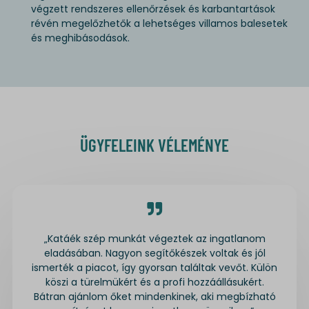
Média
végzett rendszeres ellenőrzések és karbantartások
wp-settings-*
Ezek a sütik és szolgáltatások szükségesek egyes média elemek
_ga
révén megelőzhetők a lehetséges villamos balesetek
megjelenítéséhez, például beágyazott videók, térképek, közösségi
wp-settings-time-*
és meghibásodások.
_ga_*
média posztok, stb.
lotus-home.hu
Részletek megjelenítése
mp_*_mixpanel
Egyéb szolgáltatások
www.lotus-home.hu
region1.google-analytics.com
Ez a kategória minden olyan sütit, domaint és szolgáltatást
fonts.googleapis.com
www.googletagmanager.com
magában foglal, amelyek nem tartoznak a megadott kategóriákba,
fonts.gstatic.com
vagy amelyeket nem kategorizáltak.
Részletek megjelenítése
maps.google.com
ÜGYFELEINK VÉLEMÉNYE
__mp_opt_in_out_*
colorMode
lang
wdk_last_search
„Katáék szép munkát végeztek az ingatlanom
static.xx.fbcdn.net
eladásában. Nagyon segítőkészek voltak és jól
www.gstatic.com
ismerték a piacot, így gyorsan találtak vevőt. Külön
köszi a türelmükért és a profi hozzáállásukért.
Bátran ajánlom őket mindenkinek, aki megbízható