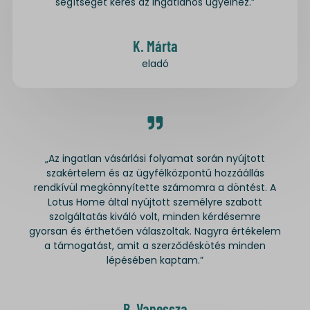
segítséget keres az ingatlanos ügyeihez.”
K. Márta
eladó
„Az ingatlan vásárlási folyamat során nyújtott
szakértelem és az ügyfélközpontú hozzáállás
rendkívül megkönnyítette számomra a döntést. A
Lotus Home által nyújtott személyre szabott
szolgáltatás kiváló volt, minden kérdésemre
gyorsan és érthetően válaszoltak. Nagyra értékelem
a támogatást, amit a szerződéskötés minden
lépésében kaptam.”
B. Vanessza