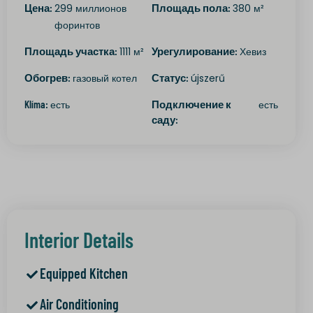
Цена:
299
миллионов
Площадь пола:
380
м²
форинтов
Площадь участка:
1111
м²
Урегулирование:
Хевиз
Обогрев:
газовый котел
Статус:
újszerű
Klíma:
есть
Подключение к
есть
саду:
Interior Details
Equipped Kitchen
Air Conditioning