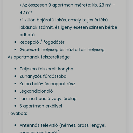
• Az összesen 9 apartman mérete: kb. 28 m² –
42 m²
• 1 külön bejáratú lakás, amely teljes értékű
lakásnak számít, és igény esetén szintén bérbe
adható
Recepció / fogadótér
Gépészeti helyiség és háztartási helyiség
Az apartmanok felszereltsége:
Teljesen felszerelt konyha
Zuhanyzós fürdőszoba
Külön háló- és nappali rész
Légkondicionáló
Laminált padló vagy járólap
5 apartman erkéllyel
Továbbá:
Antennás televízió (német, orosz, lengyel,
magyar csatornák)