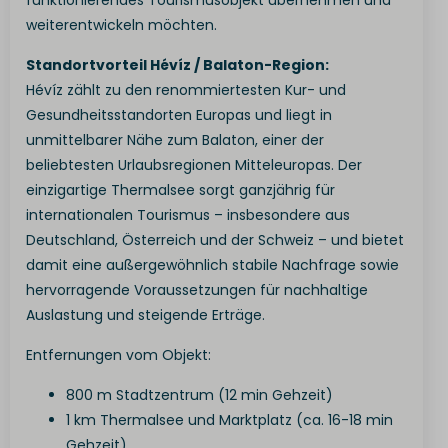
funktionierendes Tourismusobjekt übernehmen und
weiterentwickeln möchten.
Standortvorteil Hévíz / Balaton-Region:
Hévíz zählt zu den renommiertesten Kur- und
Gesundheitsstandorten Europas und liegt in
unmittelbarer Nähe zum Balaton, einer der
beliebtesten Urlaubsregionen Mitteleuropas. Der
einzigartige Thermalsee sorgt ganzjährig für
internationalen Tourismus – insbesondere aus
Deutschland, Österreich und der Schweiz – und bietet
damit eine außergewöhnlich stabile Nachfrage sowie
hervorragende Voraussetzungen für nachhaltige
Auslastung und steigende Erträge.
Entfernungen vom Objekt:
800 m Stadtzentrum (12 min Gehzeit)
1 km Thermalsee und Marktplatz (ca. 16-18 min
Gehzeit)