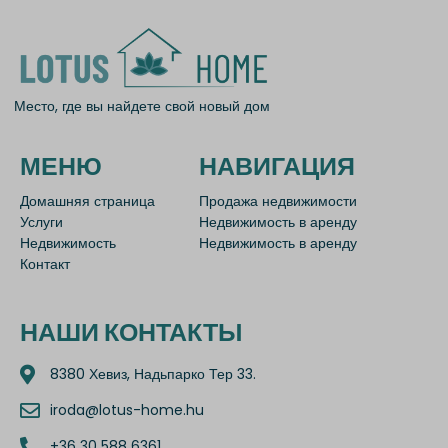
Место, где вы найдете свой новый дом
МЕНЮ
НАВИГАЦИЯ
Домашняя страница
Продажа недвижимости
Услуги
Недвижимость в аренду
Недвижимость
Недвижимость в аренду
Контакт
НАШИ КОНТАКТЫ
8380 Хевиз, Надьпарко Тер 33.
iroda@lotus-home.hu
+36 30 588 6361