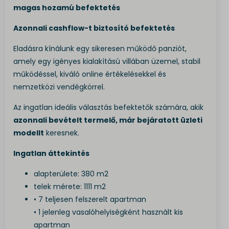
magas hozamú befektetés
Azonnali cashflow-t biztosító befektetés
Eladásra kínálunk egy sikeresen működő panziót,
amely egy igényes kialakítású villában üzemel, stabil
működéssel, kiváló online értékelésekkel és
nemzetközi vendégkörrel.
Az ingatlan ideális választás befektetők számára, akik
azonnali bevételt termelő, már bejáratott üzleti
modellt
keresnek.
Ingatlan áttekintés
alapterülete: 380 m2
telek mérete: 1111 m2
• 7 teljesen felszerelt apartman
• 1 jelenleg vasalóhelyiségként használt kis
apartman