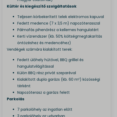
Kültér és kiegészítő szolgáltatások
Teljesen körbekerített telek elektromos kapuval
Fedett medence (7 x 3,5 m) napozóterasszal
Pálmafás pihenőrész a kellemes hangulatért
Kerti vízrendszer (kb. 50% költségmegtakarítás
öntözéshez és medencéhez)
Vendégek számára kialakított terek:
Fedett ülőhely hűtővel, BBQ grilllel és
hangulatvilágítással
Külön BBQ rész privát szeparéval
Kialakított dupla garázs (kb. 60 m²) közösségi
térként
Napozóterasz a garázs felett
Parkolás
7 parkolóhely az ingatlan előtt
3 parkolóhely az udvarban