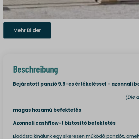
Mehr Bilder
Beschreibung
Bejáratott panzió 9,9-es értékeléssel – azonnali b
(Die 
magas hozamú befektetés
Azonnali cashflow-t biztosító befektetés
Eladásra kínálunk egy sikeresen működő panziót, amely 