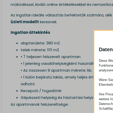
működéssel, kiváló online értékelésekkel és nemzetköz
Az ingatlan ideális választás befektetők számára, akik
üzleti modellt
keresnek.
Ingatlan áttekintés
alapterülete: 380 m2
Daten
telek mérete: 1111 m2
• 7 teljesen felszerelt apartman
Diese Web
• 1 jelenleg vasalóhelyiségként használt kis apar
Funktiona
• Az összesen 9 apartman mérete: kb. 28 m² – 42
analysier
• 1 külön bejáratú lakás, amely teljes értékű lak
Wenn Sie 
adható
Elterntei
Recepció / fogadótér
Ihre Priv
Gépészeti helyiség és háztartási helyiség
weitere I
Az apartmanok felszereltsége:
Datenschu
Schaltflä