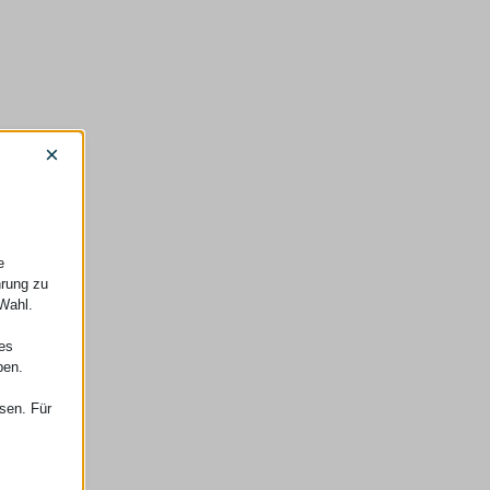
×
e
hrung zu
 Wahl.
nes
ben.
ssen. Für