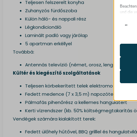
Teljesen felszerelt konyha
Beachten 
Zuhanyzós fürdőszoba
und die v
Külön háló- és nappali rész
Essen
Légkondicionáló
Essenz
Laminált padló vagy járólap
ordnun
5 apartman erkéllyel
keine
Továbbá:
Analy
Statis
Antennás televízió (német, orosz, lengyel, magy
mhcook
Besuch
Kültér és kiegészítő szolgáltatások
timezo
wordpre
Medi
Teljesen körbekerített telek elektromos kapuval
Diese 
_ga
wordpre
Fedett medence (7 x 3,5 m) napozóterasszal
eingeb
_ga_*
wp-sett
Pálmafás pihenőrész a kellemes hangulatért
mp_*_m
wp-sett
Ander
Kerti vízrendszer (kb. 50% költségmegtakarítá
Diese 
fonts.g
region1
lotus-h
Vendégek számára kialakított terek:
spezifi
fonts.g
www.go
www.lo
Fedett ülőhely hűtővel, BBQ grilllel és hangulatvil
maps.g