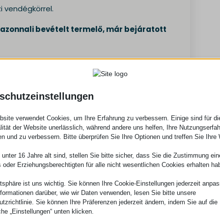
i vendégkörrel.
azonnali bevételt termelő, már bejáratott
schutzeinstellungen
site verwendet Cookies, um Ihre Erfahrung zu verbessern. Einige sind für di
tman
lität der Website unerlässlich, während andere uns helfen, Ihre Nutzungserfa
 m²
en und zu verbessern. Bitte überprüfen Sie Ihre Optionen und treffen Sie Ihre
ásnak számít, és igény esetén szintén bérbe
unter 16 Jahre alt sind, stellen Sie bitte sicher, dass Sie die Zustimmung ei
ls oder Erziehungsberechtigten für alle nicht wesentlichen Cookies erhalten ha
atsphäre ist uns wichtig. Sie können Ihre Cookie-Einstellungen jederzeit anpa
nformationen darüber, wie wir Daten verwenden, lesen Sie bitte unsere
tzrichtlinie. Sie können Ihre Präferenzen jederzeit ändern, indem Sie auf die
che „Einstellungen“ unten klicken.