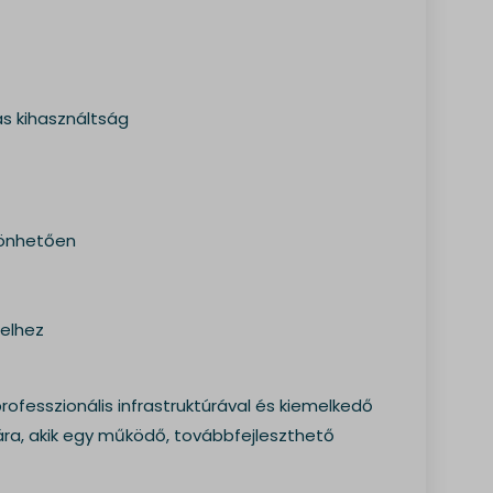
 kihasználtság
szönhetően
telhez
professzionális infrastruktúrával és kiemelkedő
ára, akik egy működő, továbbfejleszthető