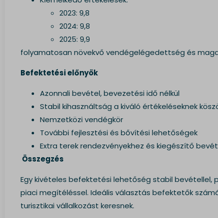
2023: 9,8
2024: 9,8
2025: 9,9
folyamatosan növekvő vendégelégedettség és magas
Befektetési előnyök
Azonnali bevétel, bevezetési idő nélkül
Stabil kihasználtság a kiváló értékeléseknek kö
Nemzetközi vendégkör
További fejlesztési és bővítési lehetőségek
Extra terek rendezvényekhez és kiegészítő bevé
Összegzés
Egy kivételes befektetési lehetőség stabil bevétellel, 
piaci megítéléssel. Ideális választás befektetők szám
turisztikai vállalkozást keresnek.