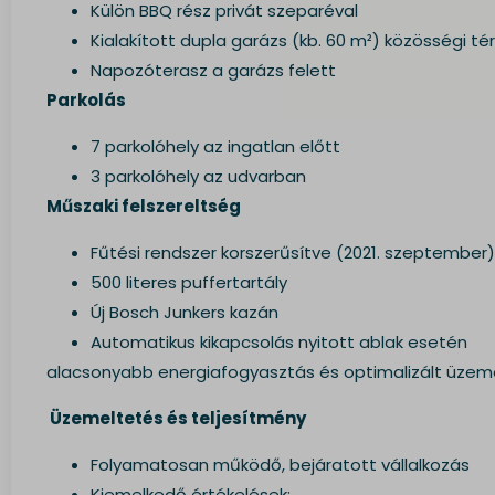
Külön BBQ rész privát szeparéval
__mp_op
Kialakított dupla garázs (kb. 60 m²) közösségi té
colorM
Napozóterasz a garázs felett
lang
Parkolás
wdk_las
7 parkolóhely az ingatlan előtt
static.x
3 parkolóhely az udvarban
www.gst
Műszaki felszereltség
Fűtési rendszer korszerűsítve (2021. szeptember)
500 literes puffertartály
Új Bosch Junkers kazán
Automatikus kikapcsolás nyitott ablak esetén
alacsonyabb energiafogyasztás és optimalizált üzeme
Üzemeltetés és teljesítmény
Folyamatosan működő, bejáratott vállalkozás
Kiemelkedő értékelések: