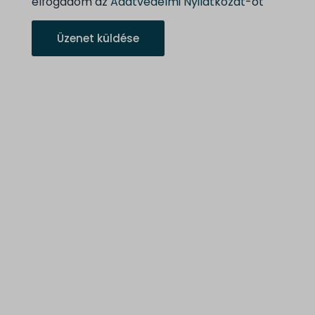
elfogadom az
Adatvédelmi Nyilatkozat
-ot
Üzenet küldése