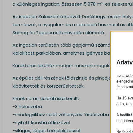
a különleges ingatlan, összesen 5.978 m²-es telekterül
Az ingatlan Zalaszántó kedvelt Derékhegy részén hely
természet, a nyugalom és a sokoldalú hasznosítás ritka
Sümeg és Tapolca is könnyedén elérhető.
Az ingatlan területén több gépjármű számára is biztos
kialakított parkolóban, amelyhez igényes bazaltköves 
Adatv
Karakteres lakóház modern műszaki megoldásokkal
Ez a webo
Az épület déli részének földszintje és pincéje az 1920
elengedhe
kibővítették és korszerűsítették.
felhaszná
Ennek során kialakításra került:
Ha 16 éve
adta, a n
-3 hálószoba
-mindegyikhez saját zuhanyzós fürdőszoba és WC
A beállít
el adatvé
-nyitott konyha étkezővel
-világos, tágas térkialakítással
Ne feledj