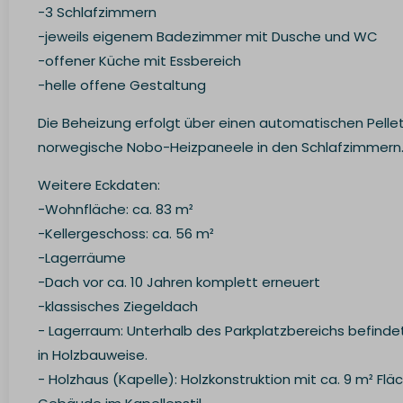
-3 Schlafzimmern
-jeweils eigenem Badezimmer mit Dusche und WC
-offener Küche mit Essbereich
-helle offene Gestaltung
Die Beheizung erfolgt über einen automatischen Pelle
norwegische Nobo-Heizpaneele in den Schlafzimmern
Weitere Eckdaten:
-Wohnfläche: ca. 83 m²
-Kellergeschoss: ca. 56 m²
-Lagerräume
-Dach vor ca. 10 Jahren komplett erneuert
-klassisches Ziegeldach
- Lagerraum: Unterhalb des Parkplatzbereichs befindet
in Holzbauweise.
- Holzhaus (Kapelle): Holzkonstruktion mit ca. 9 m² Fläc