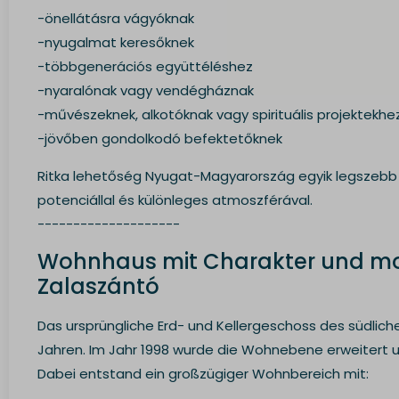
-önellátásra vágyóknak
colorM
-nyugalmat keresőknek
lang
-többgenerációs együttéléshez
wdk_las
-nyaralónak vagy vendégháznak
static.x
-művészeknek, alkotóknak vagy spirituális projektekhe
www.gst
-jövőben gondolkodó befektetőknek
Ritka lehetőség Nyugat-Magyarország egyik legszebb
potenciállal és különleges atmoszférával.
--------------------
Wohnhaus mit Charakter und mod
Zalaszántó
Das ursprüngliche Erd- und Kellergeschoss des südli
Jahren. Im Jahr 1998 wurde die Wohnebene erweitert u
Dabei entstand ein großzügiger Wohnbereich mit: