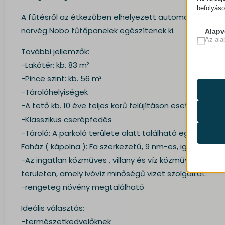
befolyáso
A fűtésről az étkezőben elhelyezett automata pelle
norvég Nobo fűtőpanelek egészítenek ki.
Alapv
Az ala
sütik 
További jellemzők:
-Lakótér: kb. 83 m²
Statis
-Pince szint: kb. 56 m²
A stat
mhcook
-Tárolóhelyiségek
lehető
timezo
látoga
-A tető kb. 10 éve teljes körű felújításon esett át
wordpre
-Klasszikus cserépfedés
Médi
wordpre
-Tároló: A parkoló területe alatt található egy 3,8*4,4
Ezek a
_ga
wp-sett
beágya
Faház ( kápolna ): Fa szerkezetű, 9 nm-es, igényesen 
_ga_*
wp-sett
-Az ingatlan közműves , villany és víz közművekkel rend
mp_*_m
Egyéb
területen, amely ivóvíz minőségű vizet szolgáltat.
lotus-h
Ez a k
fonts.g
region1
tartoz
-rengeteg növény megtalálható
www.lo
fonts.g
www.go
Ideális választás:
maps.g
-természetkedvelőknek
__mp_op