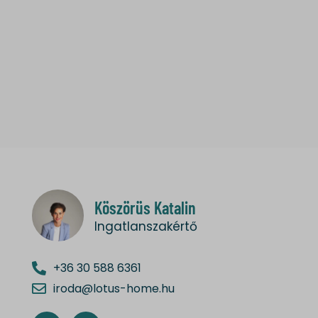
Köszörüs Katalin
Ingatlanszakértő
+36 30 588 6361
iroda@lotus-home.hu