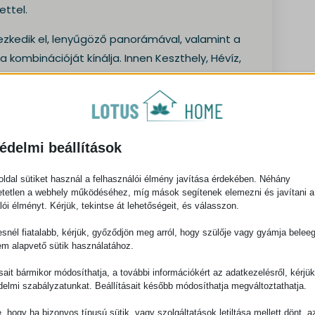
ettel.
ezkedik el, lenyűgöző panorámával, valamint a
 kombinációját kínálja. Innen Keszthely, Hévíz,
ított a parkolás – akár a garázsban, akár a
bejáró vezet.
édelmi beállítások
ldal sütiket használ a felhasználói élmény javítása érdekében. Néhány
-as évek környékén épült. A lakószintet 1998-ban
tetlen a webhely működéséhez, míg mások segítenek elemezni és javítani a
lói élményt. Kérjük, tekintse át lehetőségeit, és válasszon.
snél fiatalabb, kérjük, győződjön meg arról, hogy szülője vagy gyámja belee
em alapvető sütik használatához.
ásait bármikor módosíthatja, a további információkért az adatkezelésről, kérjü
delmi szabályzatunkat. Beállításait később módosíthatja megváltoztathatja.
e, hogy ha bizonyos típusú sütik, vagy szolgáltatások letiltása mellett dönt, a