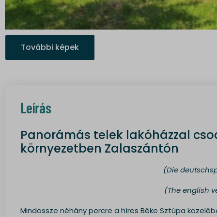
További képek
Leírás
Panorámás telek lakóházzal cso
környezetben Zalaszántón
(Die deutschsp
(The english v
Mindössze néhány percre a híres Béke Sztúpa közelébe