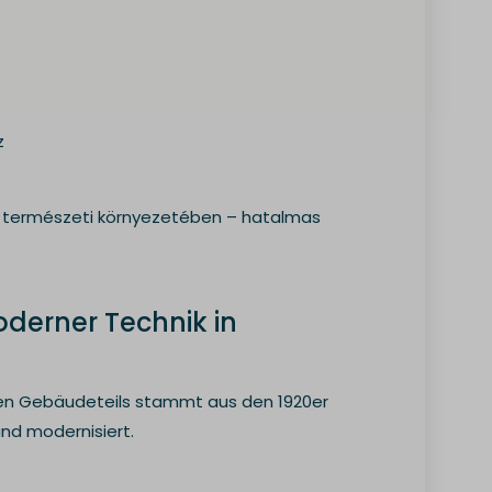
ode
t_search
x.fbcdn.net
z
atic.com
 természeti környezetében – hatalmas
erner Technik in
chen Gebäudeteils stammt aus den 1920er
nd modernisiert.