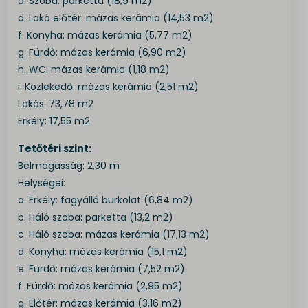
d. Szoba: parketta (18,9 m2)
d. Lakó előtér: mázas kerámia (14,53 m2)
f. Konyha: mázas kerámia (5,77 m2)
g. Fürdő: mázas kerámia (6,90 m2)
h. WC: mázas kerámia (1,18 m2)
i. Közlekedő: mázas kerámia (2,51 m2)
Lakás: 73,78 m2
Erkély: 17,55 m2
Tetőtéri szint:
Belmagasság: 2,30 m
Helységei:
a. Erkély: fagyálló burkolat (6,84 m2)
b. Háló szoba: parketta (13,2 m2)
c. Háló szoba: mázas kerámia (17,13 m2)
d. Konyha: mázas kerámia (15,1 m2)
e. Fürdő: mázas kerámia (7,52 m2)
f. Fürdő: mázas kerámia (2,95 m2)
g. Előtér: mázas kerámia (3,16 m2)