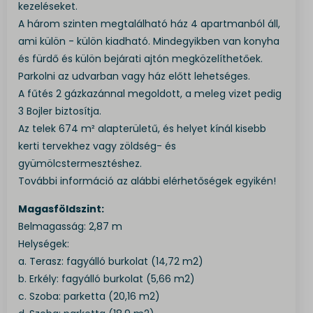
kezeléseket.
A három szinten megtalálható ház 4 apartmanból áll,
ami külön - külön kiadható. Mindegyikben van konyha
és fürdő és külön bejárati ajtón megközelíthetőek.
Parkolni az udvarban vagy ház előtt lehetséges.
A fűtés 2 gázkazánnal megoldott, a meleg vizet pedig
3 Bojler biztosítja.
Az telek 674 m² alapterületű, és helyet kínál kisebb
kerti tervekhez vagy zöldség- és
gyümölcstermesztéshez.
További információ az alábbi elérhetőségek egyikén!
Magasföldszint:
Belmagasság: 2,87 m
Helységek:
a. Terasz: fagyálló burkolat (14,72 m2)
b. Erkély: fagyálló burkolat (5,66 m2)
c. Szoba: parketta (20,16 m2)