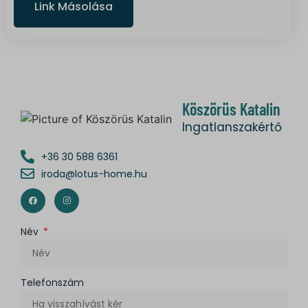
Link Másolása
Köszörüs Katalin
Ingatlanszakértő
+36 30 588 6361
iroda@lotus-home.hu
Név
Telefonszám