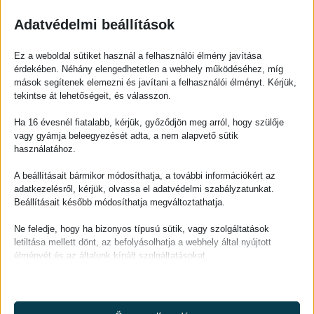
Alagsori szint: 67,18 m2
Magasföldszint: 73,78 m2
Adatvédelmi beállítások
Tetőtér: 62,06 m2
Ez a weboldal sütiket használ a felhasználói élmény javítása
Összesen: 203 m2 +11 m2 Tároló
érdekében. Néhány elengedhetetlen a webhely működéséhez, míg
mások segítenek elemezni és javítani a felhasználói élményt. Kérjük,
Apartmenthaus in Hévíz zu
tekintse át lehetőségeit, és válasszon.
verkaufen
Ha 16 évesnél fiatalabb, kérjük, győződjön meg arról, hogy szülője
vagy gyámja beleegyezését adta, a nem alapvető sütik
Hévíz ist eine beliebte Badestadt, in der man das
használatához.
ganze Jahr über das warme Thermalwasser und
Behandlungen geniessen kann.
A beállításait bármikor módosíthatja, a további információkért az
adatkezelésről, kérjük, olvassa el adatvédelmi szabályzatunkat.
Die auf drei Etagen befindlichen 4 Apartments sind
Beállításait később módosíthatja megváltoztathatja.
jedes für sich vermietbar. Jedes Apartment ist mit je
einer Küche und einem Badezimmer ausgestattet.
Ne feledje, hogy ha bizonyos típusú sütik, vagy szolgáltatások
letiltása mellett dönt, az befolyásolhatja a webhely által nyújtott
Das Parken auf dem Hof oder vor dem Haus möglich.
élményét és az általunk kínált szolgáltatásokat.
Die Heizung ist mit zwei Gasthermen gelöst worden.
Ebenso sorgen 3 Warmwasserbojler für warmes
Alapvető
Wasser.
Az alapvető sütik és szolgáltatások biztosítják az oldal megfelelő
működéséhez. Ezek a sütik és szolgáltatások a GDPR szerint nem