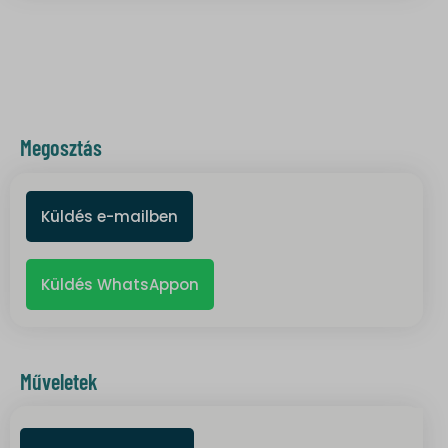
lang
wdk_last_search
static.xx.fbcdn.net
www.gstatic.com
Megosztás
Küldés e-mailben
Küldés WhatsAppon
Műveletek