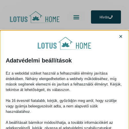
Hívás
×
Listing missing or not activated,
return to Homepage
Adatvédelmi beállítások
Ez a weboldal sütiket használ a felhasználói élmény javítása
érdekében. Néhány elengedhetetlen a webhely működéséhez, míg
mások segítenek elemezni és javítani a felhasználói élményt. Kérjük,
tekintse át lehetőségeit, és válasszon.
A hely, ahol megtalálod az új otthonod
Ha 16 évesnél fiatalabb, kérjük, győződjön meg arról, hogy szülője
vagy gyámja beleegyezését adta, a nem alapvető sütik
használatához.
MENÜ
NAVIGÁCIÓ
A beállításait bármikor módosíthatja, a további információkért az
Kezdőlap
Eladó ingatlanok
adatkezelésről, kérjük, olvassa el adatvédelmi szabályzatunkat.